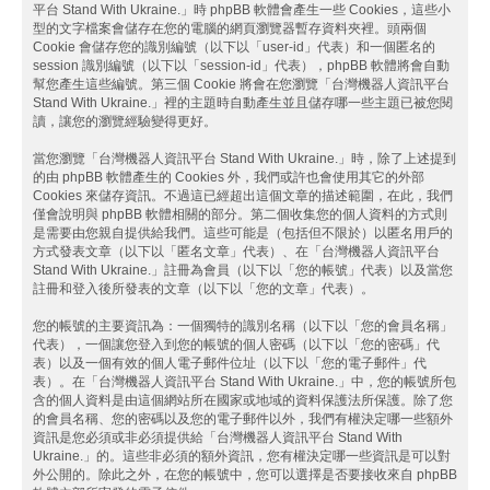
平台 Stand With Ukraine.」時 phpBB 軟體會產生一些 Cookies，這些小
型的文字檔案會儲存在您的電腦的網頁瀏覽器暫存資料夾裡。頭兩個
Cookie 會儲存您的識別編號（以下以「user-id」代表）和一個匿名的
session 識別編號（以下以「session-id」代表），phpBB 軟體將會自動
幫您產生這些編號。第三個 Cookie 將會在您瀏覽「台灣機器人資訊平台
Stand With Ukraine.」裡的主題時自動產生並且儲存哪一些主題已被您閱
讀，讓您的瀏覽經驗變得更好。
當您瀏覽「台灣機器人資訊平台 Stand With Ukraine.」時，除了上述提到
的由 phpBB 軟體產生的 Cookies 外，我們或許也會使用其它的外部
Cookies 來儲存資訊。不過這已經超出這個文章的描述範圍，在此，我們
僅會說明與 phpBB 軟體相關的部分。第二個收集您的個人資料的方式則
是需要由您親自提供給我們。這些可能是（包括但不限於）以匿名用戶的
方式發表文章（以下以「匿名文章」代表）、在「台灣機器人資訊平台
Stand With Ukraine.」註冊為會員（以下以「您的帳號」代表）以及當您
註冊和登入後所發表的文章（以下以「您的文章」代表）。
您的帳號的主要資訊為：一個獨特的識別名稱（以下以「您的會員名稱」
代表），一個讓您登入到您的帳號的個人密碼（以下以「您的密碼」代
表）以及一個有效的個人電子郵件位址（以下以「您的電子郵件」代
表）。在「台灣機器人資訊平台 Stand With Ukraine.」中，您的帳號所包
含的個人資料是由這個網站所在國家或地域的資料保護法所保護。除了您
的會員名稱、您的密碼以及您的電子郵件以外，我們有權決定哪一些額外
資訊是您必須或非必須提供給「台灣機器人資訊平台 Stand With
Ukraine.」的。這些非必須的額外資訊，您有權決定哪一些資訊是可以對
外公開的。除此之外，在您的帳號中，您可以選擇是否要接收來自 phpBB