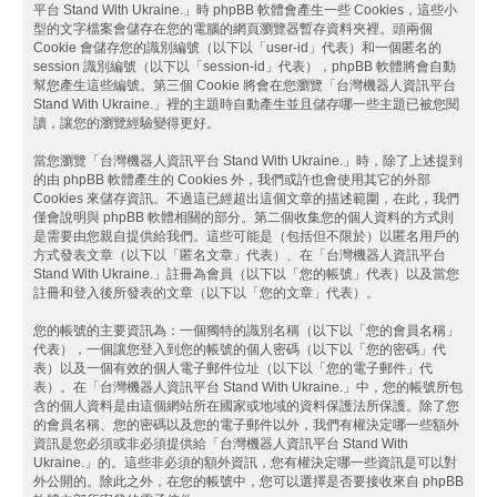
平台 Stand With Ukraine.」時 phpBB 軟體會產生一些 Cookies，這些小
型的文字檔案會儲存在您的電腦的網頁瀏覽器暫存資料夾裡。頭兩個
Cookie 會儲存您的識別編號（以下以「user-id」代表）和一個匿名的
session 識別編號（以下以「session-id」代表），phpBB 軟體將會自動
幫您產生這些編號。第三個 Cookie 將會在您瀏覽「台灣機器人資訊平台
Stand With Ukraine.」裡的主題時自動產生並且儲存哪一些主題已被您閱
讀，讓您的瀏覽經驗變得更好。
當您瀏覽「台灣機器人資訊平台 Stand With Ukraine.」時，除了上述提到
的由 phpBB 軟體產生的 Cookies 外，我們或許也會使用其它的外部
Cookies 來儲存資訊。不過這已經超出這個文章的描述範圍，在此，我們
僅會說明與 phpBB 軟體相關的部分。第二個收集您的個人資料的方式則
是需要由您親自提供給我們。這些可能是（包括但不限於）以匿名用戶的
方式發表文章（以下以「匿名文章」代表）、在「台灣機器人資訊平台
Stand With Ukraine.」註冊為會員（以下以「您的帳號」代表）以及當您
註冊和登入後所發表的文章（以下以「您的文章」代表）。
您的帳號的主要資訊為：一個獨特的識別名稱（以下以「您的會員名稱」
代表），一個讓您登入到您的帳號的個人密碼（以下以「您的密碼」代
表）以及一個有效的個人電子郵件位址（以下以「您的電子郵件」代
表）。在「台灣機器人資訊平台 Stand With Ukraine.」中，您的帳號所包
含的個人資料是由這個網站所在國家或地域的資料保護法所保護。除了您
的會員名稱、您的密碼以及您的電子郵件以外，我們有權決定哪一些額外
資訊是您必須或非必須提供給「台灣機器人資訊平台 Stand With
Ukraine.」的。這些非必須的額外資訊，您有權決定哪一些資訊是可以對
外公開的。除此之外，在您的帳號中，您可以選擇是否要接收來自 phpBB