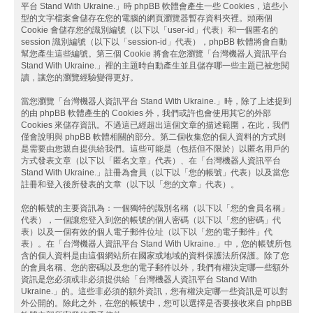
平台 Stand With Ukraine.」時 phpBB 軟體會產生一些 Cookies，這些小
型的文字檔案會儲存在您的電腦的網頁瀏覽器暫存資料夾裡。頭兩個
Cookie 會儲存您的識別編號（以下以「user-id」代表）和一個匿名的
session 識別編號（以下以「session-id」代表），phpBB 軟體將會自動
幫您產生這些編號。第三個 Cookie 將會在您瀏覽「台灣機器人資訊平台
Stand With Ukraine.」裡的主題時自動產生並且儲存哪一些主題已被您閱
讀，讓您的瀏覽經驗變得更好。
當您瀏覽「台灣機器人資訊平台 Stand With Ukraine.」時，除了上述提到
的由 phpBB 軟體產生的 Cookies 外，我們或許也會使用其它的外部
Cookies 來儲存資訊。不過這已經超出這個文章的描述範圍，在此，我們
僅會說明與 phpBB 軟體相關的部分。第二個收集您的個人資料的方式則
是需要由您親自提供給我們。這些可能是（包括但不限於）以匿名用戶的
方式發表文章（以下以「匿名文章」代表）、在「台灣機器人資訊平台
Stand With Ukraine.」註冊為會員（以下以「您的帳號」代表）以及當您
註冊和登入後所發表的文章（以下以「您的文章」代表）。
您的帳號的主要資訊為：一個獨特的識別名稱（以下以「您的會員名稱」
代表），一個讓您登入到您的帳號的個人密碼（以下以「您的密碼」代
表）以及一個有效的個人電子郵件位址（以下以「您的電子郵件」代
表）。在「台灣機器人資訊平台 Stand With Ukraine.」中，您的帳號所包
含的個人資料是由這個網站所在國家或地域的資料保護法所保護。除了您
的會員名稱、您的密碼以及您的電子郵件以外，我們有權決定哪一些額外
資訊是您必須或非必須提供給「台灣機器人資訊平台 Stand With
Ukraine.」的。這些非必須的額外資訊，您有權決定哪一些資訊是可以對
外公開的。除此之外，在您的帳號中，您可以選擇是否要接收來自 phpBB