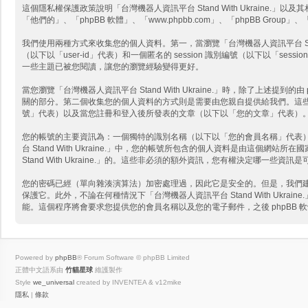
這個隱私權保護政策說明「台灣機器人資訊平台 Stand With Ukraine.」以及其相關
「他們的」、「phpBB 軟體」、「www.phpbb.com」、「phpBB G
我們使用兩種方式來收集您的個人資料。第一，當瀏覽「台灣機器人資訊平台 Stand 
（以下以「user-id」代表）和一個匿名的 session 識別編號（以下以「sessi
一些主題已被您閱讀，讓您的瀏覽經驗變得更好。
當您瀏覽「台灣機器人資訊平台 Stand With Ukraine.」時，除了上述提到
關的部分。第二個收集您的個人資料的方式則是需要由您親自提供給我們。這些可能是
號」代表）以及當您註冊和登入後所發表的文章（以下以「您的文章」代表）
您的帳號的主要資訊為：一個獨特的識別名稱（以下以「您的會員名稱」代表
台 Stand With Ukraine.」中，您的帳號所包含的個人資料是由
Stand With Ukraine.」的。這些非必須的額外資訊，您有權決定哪一
您的密碼已經（單向雜湊演算法）加密處理過，因此它是安全的。但是，我們建議您不
保護它。此外，不論在何種情況下「台灣機器人資訊平台 Stand With Ukr
能。這個程序將會要求您提供您的會員名稱以及您的電子郵件，之後 phpBB
Powered by
phpBB
® Forum Software © phpBB Limited
正體中文語系由
竹貓星球
維護製作
Style
we_universal
created by INVENTEA & v12mike
隱私
|
條款