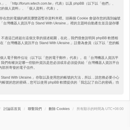
http://forum.wtech.com.tw」代表）以及 phpBB（以下以「他們」、
下以「您的個人資料」、「個人資料」代表）。
案會儲存在您的電腦的網頁瀏覽器暫存資料夾裡。頭兩個 Cookie 會儲存您的識別編號
「台灣機器人資訊平台 Stand With Ukraine.」裡的主題時自動產生並且儲存哪
來儲存資訊。不過這已經超出這個文章的描述範圍，在此，我們僅會說明與 phpBB 軟體相
資訊平台 Stand With Ukraine.」註冊為會員（以下以「您的帳
個人電子郵件位址（以下以「您的電子郵件」代表）。在「台灣機器人資訊平
件以外，我們有權決定哪一些額外資訊是您必須或非必須提供給「台灣機器人資訊平台
軟體內部所寄發的電子信件。
With Ukraine.」存取以及使用您的帳號的方法，所以，請您務必要小心
了您的帳號的您的密碼，您可以使用 phpBB 軟體提供的「我忘記了自己的密碼」功
討論區首頁
聯繫我們
刪除 Cookies
所有顯示的時間為
UTC+08:00