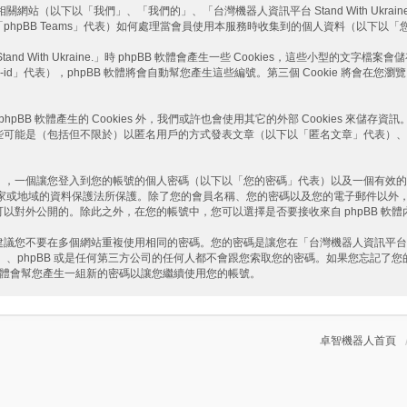
網站（以下以「我們」、「我們的」、「台灣機器人資訊平台 Stand With Ukraine.」、「
roup」、「phpBB Teams」代表）如何處理當會員使用本服務時收集到的個人資料（以
With Ukraine.」時 phpBB 軟體會產生一些 Cookies，這些小型的文字檔
on-id」代表），phpBB 軟體將會自動幫您產生這些編號。第三個 Cookie 將會在您瀏覽
的由 phpBB 軟體產生的 Cookies 外，我們或許也會使用其它的外部 Cookies 
（包括但不限於）以匿名用戶的方式發表文章（以下以「匿名文章」代表）、在「台灣機器人
。
），一個讓您登入到您的帳號的個人密碼（以下以「您的密碼」代表）以及一個有效的
這個網站所在國家或地域的資料保護法所保護。除了您的會員名稱、您的密碼以及您的電子郵
些資訊是可以對外公開的。除此之外，在您的帳號中，您可以選擇是否要接收來自 phpBB 
要在多個網站重複使用相同的密碼。您的密碼是讓您在「台灣機器人資訊平台 Stand 
aine.」、phpBB 或是任何第三方公司的任何人都不會跟您索取您的密碼。如果您忘記
 軟體會幫您產生一組新的密碼以讓您繼續使用您的帳號。
卓智機器人首頁