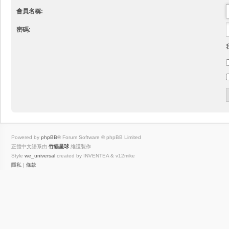
會員名稱:
密碼:
Powered by
phpBB
® Forum Software © phpBB Limited
正體中文語系由
竹貓星球
維護製作
Style
we_universal
created by INVENTEA & v12mike
隱私
|
條款