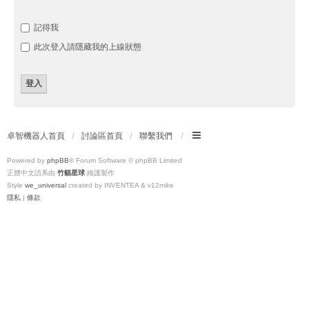
記得我
此次登入請隱藏我的上線狀態
卓智機器人首頁
討論區首頁
聯繫我們
Powered by
phpBB
® Forum Software © phpBB Limited
正體中文語系由
竹貓星球
維護製作
Style
we_universal
created by INVENTEA & v12mike
隱私
|
條款