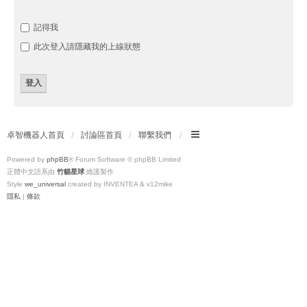
記得我
此次登入請隱藏我的上線狀態
卓智機器人首頁
討論區首頁
聯繫我們
Powered by
phpBB
® Forum Software © phpBB Limited
正體中文語系由
竹貓星球
維護製作
Style
we_universal
created by INVENTEA & v12mike
隱私
|
條款