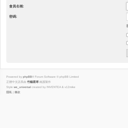
會員名稱:
密碼:
Powered by
phpBB
® Forum Software © phpBB Limited
正體中文語系由
竹貓星球
維護製作
Style
we_universal
created by INVENTEA & v12mike
隱私
|
條款