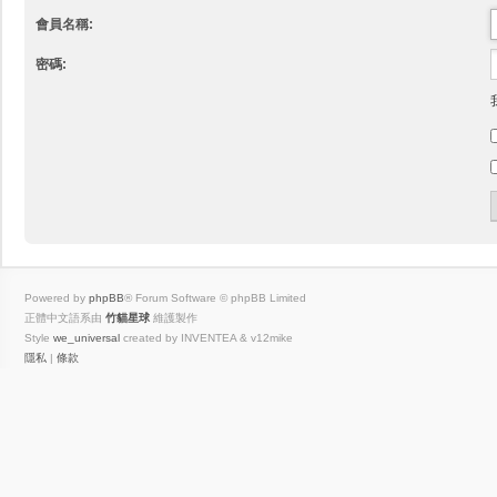
會員名稱:
密碼:
Powered by
phpBB
® Forum Software © phpBB Limited
正體中文語系由
竹貓星球
維護製作
Style
we_universal
created by INVENTEA & v12mike
隱私
|
條款