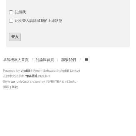
記得我
此次登入請隱藏我的上線狀態
卓智機器人首頁
討論區首頁
聯繫我們
Powered by
phpBB
® Forum Software © phpBB Limited
正體中文語系由
竹貓星球
維護製作
Style
we_universal
created by INVENTEA & v12mike
隱私
|
條款