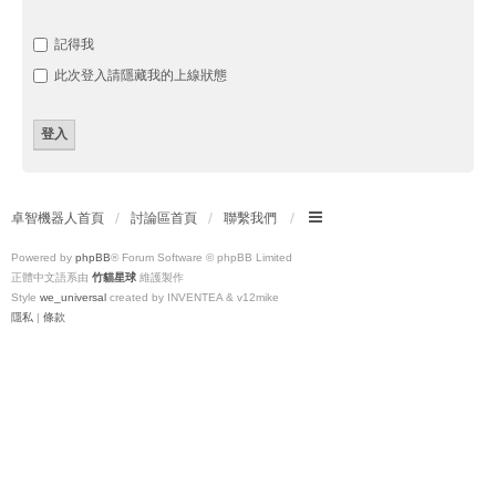
記得我
此次登入請隱藏我的上線狀態
卓智機器人首頁
討論區首頁
聯繫我們
Powered by
phpBB
® Forum Software © phpBB Limited
正體中文語系由
竹貓星球
維護製作
Style
we_universal
created by INVENTEA & v12mike
隱私
|
條款