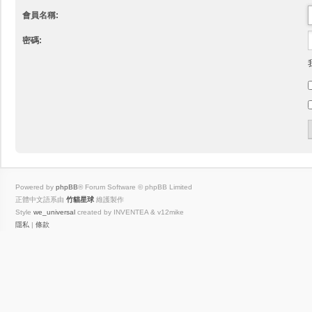
會員名稱:
密碼:
Powered by
phpBB
® Forum Software © phpBB Limited
正體中文語系由
竹貓星球
維護製作
Style
we_universal
created by INVENTEA & v12mike
隱私
|
條款