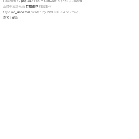
Powered by
phpBB
® Forum Software © phpBB Limited
正體中文語系由
竹貓星球
維護製作
Style
we_universal
created by INVENTEA & v12mike
隱私
|
條款