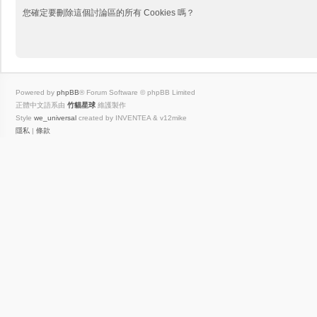
您確定要刪除這個討論區的所有 Cookies 嗎？
Powered by
phpBB
® Forum Software © phpBB Limited
正體中文語系由
竹貓星球
維護製作
Style
we_universal
created by INVENTEA & v12mike
隱私
|
條款