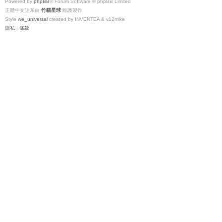
Powered by
phpBB
® Forum Software © phpBB Limited
正體中文語系由
竹貓星球
維護製作
Style
we_universal
created by INVENTEA & v12mike
隱私
|
條款