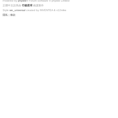
Powered by
phpBB
® Forum Software © phpBB Limited
正體中文語系由
竹貓星球
維護製作
Style
we_universal
created by INVENTEA & v12mike
隱私
|
條款