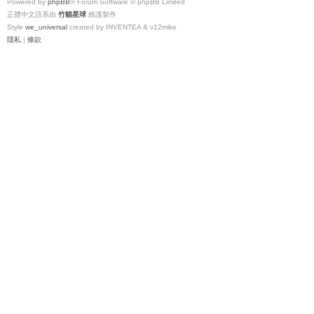
Powered by
phpBB
® Forum Software © phpBB Limited
正體中文語系由
竹貓星球
維護製作
Style
we_universal
created by INVENTEA & v12mike
隱私
|
條款