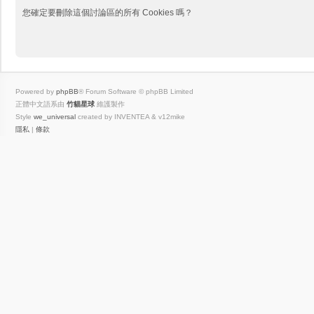
您確定要刪除這個討論區的所有 Cookies 嗎？
Powered by
phpBB
® Forum Software © phpBB Limited
正體中文語系由
竹貓星球
維護製作
Style
we_universal
created by INVENTEA & v12mike
隱私
|
條款