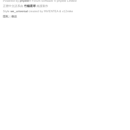
Powered by
phpBB
® Forum Software © phpBB Limited
正體中文語系由
竹貓星球
維護製作
Style
we_universal
created by INVENTEA & v12mike
隱私
|
條款