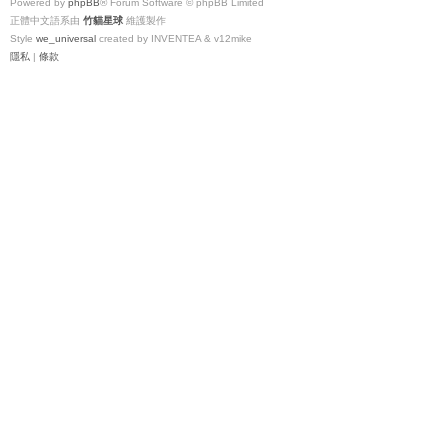
Powered by
phpBB
® Forum Software © phpBB Limited
正體中文語系由
竹貓星球
維護製作
Style
we_universal
created by INVENTEA & v12mike
隱私
|
條款