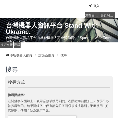
登入
沒有回覆的主題
最近討論的主題
台灣機器人資訊平台 Stand With
Ukraine.
台灣機器人資訊平台由卓智機器人完全贊助提供/ Sponser: Wise-Tech
Robot, Taiwan
技術支援
搜尋
卓智機器人首頁
討論區首頁
搜尋
搜尋
搜尋方式
搜尋關鍵字:
在關鍵字前面加上
+
表示必須被搜尋到的。在關鍵字前面加上
-
表示不必
被搜尋到的。如果關鍵字中僅有部分的字詞必須被搜尋到，那麼使用
|
把
它隔開。使用
*
做為萬用字元。