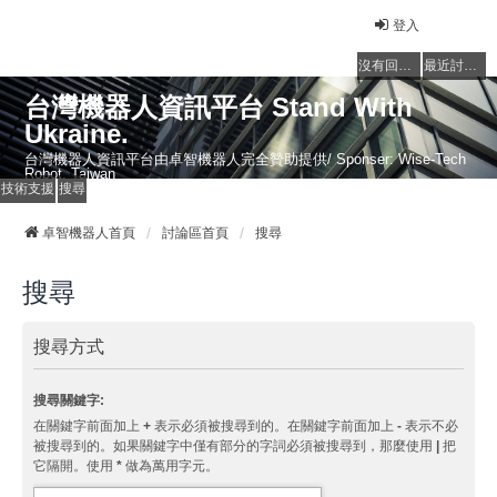
登入
沒有回覆的主題
最近討論的主題
台灣機器人資訊平台 Stand With
Ukraine.
台灣機器人資訊平台由卓智機器人完全贊助提供/ Sponser: Wise-Tech
Robot, Taiwan
技術支援
搜尋
卓智機器人首頁
討論區首頁
搜尋
搜尋
搜尋方式
搜尋關鍵字:
在關鍵字前面加上
+
表示必須被搜尋到的。在關鍵字前面加上
-
表示不必
被搜尋到的。如果關鍵字中僅有部分的字詞必須被搜尋到，那麼使用
|
把
它隔開。使用
*
做為萬用字元。