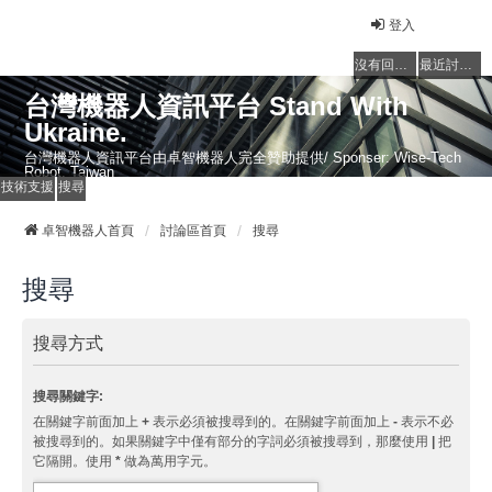
登入
沒有回覆的主題
最近討論的主題
台灣機器人資訊平台 Stand With
Ukraine.
台灣機器人資訊平台由卓智機器人完全贊助提供/ Sponser: Wise-Tech
Robot, Taiwan
技術支援
搜尋
卓智機器人首頁
討論區首頁
搜尋
搜尋
搜尋方式
搜尋關鍵字:
在關鍵字前面加上
+
表示必須被搜尋到的。在關鍵字前面加上
-
表示不必
被搜尋到的。如果關鍵字中僅有部分的字詞必須被搜尋到，那麼使用
|
把
它隔開。使用
*
做為萬用字元。