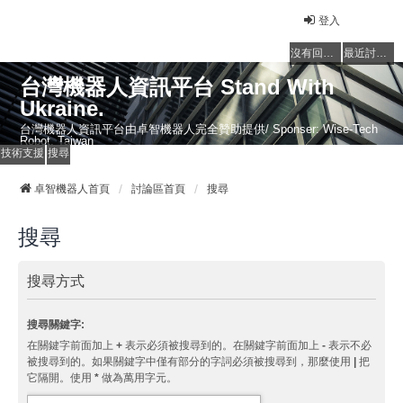
登入
沒有回覆的主題
最近討論的主題
台灣機器人資訊平台 Stand With
Ukraine.
台灣機器人資訊平台由卓智機器人完全贊助提供/ Sponser: Wise-Tech
Robot, Taiwan
技術支援
搜尋
卓智機器人首頁
討論區首頁
搜尋
搜尋
搜尋方式
搜尋關鍵字:
在關鍵字前面加上
+
表示必須被搜尋到的。在關鍵字前面加上
-
表示不必
被搜尋到的。如果關鍵字中僅有部分的字詞必須被搜尋到，那麼使用
|
把
它隔開。使用
*
做為萬用字元。