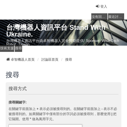
登入
沒有回覆的主題
最近討論的主題
台灣機器人資訊平台 Stand With
Ukraine.
台灣機器人資訊平台由卓智機器人完全贊助提供/ Sponser: Wise-Tech
Robot, Taiwan
技術支援
搜尋
卓智機器人首頁
討論區首頁
搜尋
搜尋
搜尋方式
搜尋關鍵字:
在關鍵字前面加上
+
表示必須被搜尋到的。在關鍵字前面加上
-
表示不必
被搜尋到的。如果關鍵字中僅有部分的字詞必須被搜尋到，那麼使用
|
把
它隔開。使用
*
做為萬用字元。