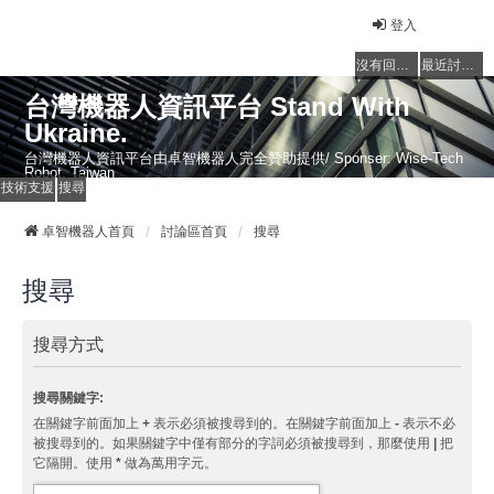
登入
沒有回覆的主題
最近討論的主題
台灣機器人資訊平台 Stand With
Ukraine.
台灣機器人資訊平台由卓智機器人完全贊助提供/ Sponser: Wise-Tech
Robot, Taiwan
技術支援
搜尋
卓智機器人首頁
討論區首頁
搜尋
搜尋
搜尋方式
搜尋關鍵字:
在關鍵字前面加上
+
表示必須被搜尋到的。在關鍵字前面加上
-
表示不必
被搜尋到的。如果關鍵字中僅有部分的字詞必須被搜尋到，那麼使用
|
把
它隔開。使用
*
做為萬用字元。