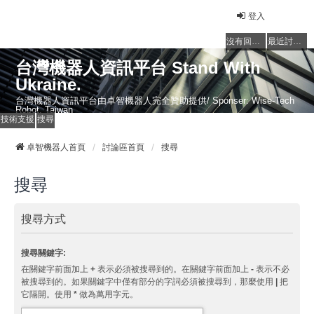
登入
沒有回覆的主題
最近討論的主題
台灣機器人資訊平台 Stand With
Ukraine.
台灣機器人資訊平台由卓智機器人完全贊助提供/ Sponser: Wise-Tech
Robot, Taiwan
技術支援
搜尋
卓智機器人首頁
討論區首頁
搜尋
搜尋
搜尋方式
搜尋關鍵字:
在關鍵字前面加上
+
表示必須被搜尋到的。在關鍵字前面加上
-
表示不必
被搜尋到的。如果關鍵字中僅有部分的字詞必須被搜尋到，那麼使用
|
把
它隔開。使用
*
做為萬用字元。