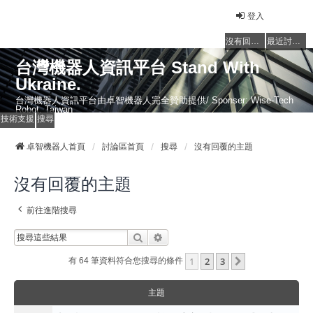
登入
沒有回覆的主題
最近討論的主題
台灣機器人資訊平台 Stand With
Ukraine.
台灣機器人資訊平台由卓智機器人完全贊助提供/ Sponser: Wise-Tech
Robot, Taiwan
技術支援
搜尋
卓智機器人首頁
討論區首頁
搜尋
沒有回覆的主題
沒有回覆的主題
前往進階搜尋
搜尋
進階搜尋
1
2
3
下一頁
有 64 筆資料符合您搜尋的條件
主題