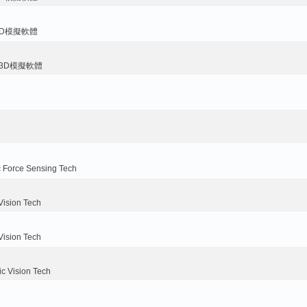
3D模擬軟體
臂3D模擬軟體
orce Sensing Tech
sion Tech
sion Tech
Vision Tech