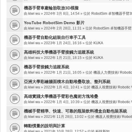
機器手臂車廠輪胎取放3D模擬
由
kiwi wu
»
2024年 3月 8日, 14:54
» 位於
RobotSim 卓智機器手臂
YouTube RobotSim Demo 影片
由
kiwi wu
»
2024年 2月 28日, 11:31
» 位於
RobotSim 卓智機器手
機器手臂自動化組裝自行車手工具
由
kiwi wu
»
2023年 1月 24日, 16:16
» 位於
KUKA
高雄科技大學機器手臂接觸力追蹤系統
由
kiwi wu
»
2022年 1月 21日, 18:15
» 位於
KUKA
機器手臂接觸力追蹤系統
由
kiwi wu
»
2022年 1月 21日, 16:05
» 位於
機器人力覺技術/ Robotic F
亞洲大學彩繪牆面積木自動堆疊取放、整列系統
由
kiwi wu
»
2022年 1月 4日, 10:41
» 位於
機器人視覺技術/ Robotic Vi
高雄實踐大學機器手臂彩色魔術方塊堆疊
由
kiwi wu
»
2022年 1月 4日, 10:39
» 位於
機器人視覺技術/ Robotic Vi
機械手臂精準、快速、可靠的瓶裝飲料禮盒自動包裝系統
由
kiwi wu
»
2021年 11月 28日, 13:02
» 位於
機器人視覺技術/ Robotic 
轉動慣量的說明與計算
由
kiwi wu
»
2021年 10月 28日, 12:57
» 位於
科技新知