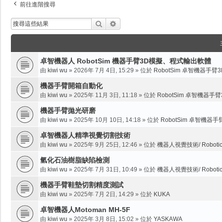
前往進階搜尋
搜尋
進階搜尋
卓智機器人 RobotSim 機器手臂3D模擬、程式輸出軟體
由
kiwi wu
»
2026年 7月 4日, 15:29
» 位於
RobotSim 卓智機器手臂
機器手臂開箱自動化
由
kiwi wu
»
2025年 11月 3日, 11:18
» 位於
RobotSim 卓智機器手
機器手臂拋光研磨
由
kiwi wu
»
2025年 10月 10日, 14:18
» 位於
RobotSim 卓智機器
卓智機器人精準視覺切割技術
由
kiwi wu
»
2025年 9月 25日, 12:46
» 位於
機器人視覺技術/ Robotic V
氫化石油樹脂缺陷檢測
由
kiwi wu
»
2025年 7月 31日, 10:49
» 位於
機器人視覺技術/ Robotic V
機器手臂鞋墊切割精度測試
由
kiwi wu
»
2025年 7月 2日, 14:29
» 位於
KUKA
卓智機器人Motoman MH-5F
由
kiwi wu
»
2025年 3月 8日, 15:02
» 位於
YASKAWA