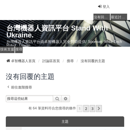
登入
沒有回覆的主題
最近討論的主題
台灣機器人資訊平台 Stand With
Ukraine.
台灣機器人資訊平台由卓智機器人完全贊助提供/ Sponser: Wise-Tech
Robot, Taiwan
技術支援
搜尋
卓智機器人首頁
討論區首頁
搜尋
沒有回覆的主題
沒有回覆的主題
前往進階搜尋
搜尋
進階搜尋
1
2
3
下一頁
有 64 筆資料符合您搜尋的條件
主題