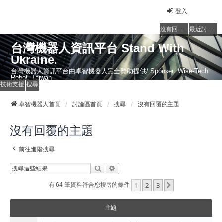
登入
沒有回覆的主題
最近討論的主題
台灣機器人資訊平台 Stand With
Ukraine.
台灣機器人資訊平台由卓智機器人完全贊助提供/ Sponser: Wise-Tech
Robot, Taiwan
技術支援
搜尋
卓智機器人首頁
討論區首頁
搜尋
沒有回覆的主題
沒有回覆的主題
前往進階搜尋
搜尋
進階搜尋
1
2
3
下一頁
有 64 筆資料符合您搜尋的條件
主題