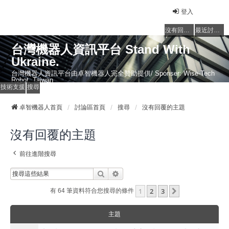
登入
沒有回覆的主題
最近討論的主題
台灣機器人資訊平台 Stand With
Ukraine.
台灣機器人資訊平台由卓智機器人完全贊助提供/ Sponser: Wise-Tech
Robot, Taiwan
技術支援
搜尋
卓智機器人首頁
討論區首頁
搜尋
沒有回覆的主題
沒有回覆的主題
前往進階搜尋
搜尋
進階搜尋
1
2
3
下一頁
有 64 筆資料符合您搜尋的條件
主題