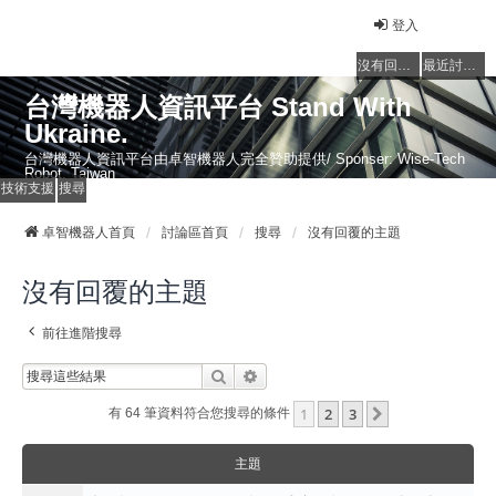
登入
沒有回覆的主題
最近討論的主題
台灣機器人資訊平台 Stand With
Ukraine.
台灣機器人資訊平台由卓智機器人完全贊助提供/ Sponser: Wise-Tech
Robot, Taiwan
技術支援
搜尋
卓智機器人首頁
討論區首頁
搜尋
沒有回覆的主題
沒有回覆的主題
前往進階搜尋
搜尋
進階搜尋
1
2
3
下一頁
有 64 筆資料符合您搜尋的條件
主題