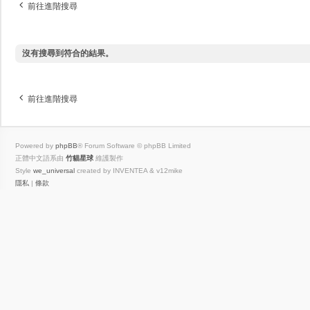
前往進階搜尋
沒有搜尋到符合的結果。
前往進階搜尋
Powered by
phpBB
® Forum Software © phpBB Limited
正體中文語系由
竹貓星球
維護製作
Style
we_universal
created by INVENTEA & v12mike
隱私
|
條款