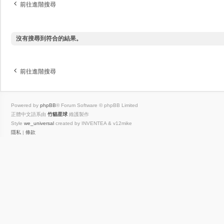
前往進階搜尋
沒有搜尋到符合的結果。
前往進階搜尋
Powered by
phpBB
® Forum Software © phpBB Limited
正體中文語系由
竹貓星球
維護製作
Style
we_universal
created by INVENTEA & v12mike
隱私
|
條款