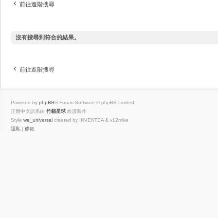
前往進階搜尋
沒有搜尋到符合的結果。
前往進階搜尋
Powered by
phpBB
® Forum Software © phpBB Limited
正體中文語系由
竹貓星球
維護製作
Style
we_universal
created by INVENTEA & v12mike
隱私
|
條款