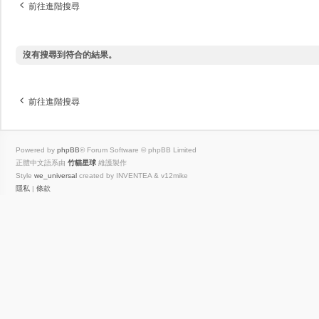
前往進階搜尋
沒有搜尋到符合的結果。
前往進階搜尋
Powered by
phpBB
® Forum Software © phpBB Limited
正體中文語系由
竹貓星球
維護製作
Style
we_universal
created by INVENTEA & v12mike
隱私
|
條款