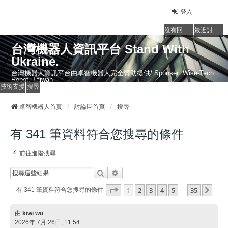
登入
沒有回覆的主題
最近討論的主題
台灣機器人資訊平台 Stand With
Ukraine.
台灣機器人資訊平台由卓智機器人完全贊助提供/ Sponser: Wise-Tech
Robot, Taiwan
技術支援
搜尋
卓智機器人首頁
討論區首頁
搜尋
有 341 筆資料符合您搜尋的條件
前往進階搜尋
搜尋
進階搜尋
第
1
頁 (共
35
頁)
1
2
3
4
5
35
下一
有 341 筆資料符合您搜尋的條件
…
由
kiwi wu
2026年 7月 26日, 11:54