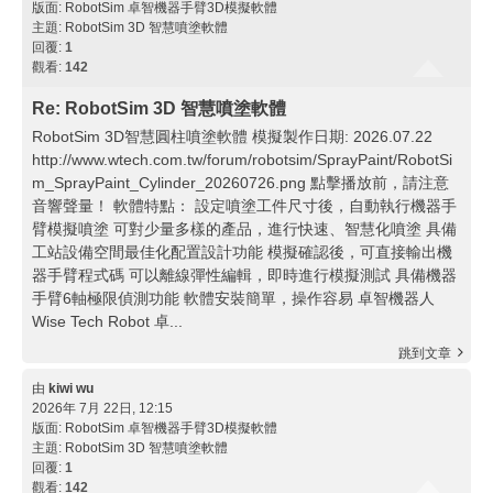
版面:
RobotSim 卓智機器手臂3D模擬軟體
主題:
RobotSim 3D 智慧噴塗軟體
回覆:
1
觀看:
142
Re: RobotSim 3D 智慧噴塗軟體
RobotSim 3D智慧圓柱噴塗軟體 模擬製作日期: 2026.07.22
http://www.wtech.com.tw/forum/robotsim/SprayPaint/RobotSi
m_SprayPaint_Cylinder_20260726.png 點擊播放前，請注意
音響聲量！ 軟體特點： 設定噴塗工件尺寸後，自動執行機器手
臂模擬噴塗 可對少量多樣的產品，進行快速、智慧化噴塗 具備
工站設備空間最佳化配置設計功能 模擬確認後，可直接輸出機
器手臂程式碼 可以離線彈性編輯，即時進行模擬測試 具備機器
手臂6軸極限偵測功能 軟體安裝簡單，操作容易 卓智機器人
Wise Tech Robot 卓...
跳到文章
由
kiwi wu
2026年 7月 22日, 12:15
版面:
RobotSim 卓智機器手臂3D模擬軟體
主題:
RobotSim 3D 智慧噴塗軟體
回覆:
1
觀看:
142