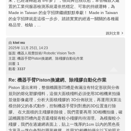
來，已經運轉超過 8年多了 ，很高興也很欣慰，卓智機器人建
置的工業伺服器檢測系統還依然穩定、可靠的持續運轉，為
Made in Taiwan 的金字招牌繼續默默奉獻！ Made in Taiwan
的金字招牌就是這樣一步步、踏踏實實的經過一關關的各種嚴
格品管、檢驗，...
跳到文章
由
kiwi wu
2025年 11月 25日, 14:23
版面:
機器人視覺技術/ Robotic Vision Tech
主題:
機器手臂Piston換濾網、除殘膠自動化作業
回覆:
1
觀看:
3337
Re: 機器手臂Piston換濾網、除殘膠自動化作業
Piston 退出來時，整個橢圓形凹槽是佈滿沒有特定形狀與分佈
規則的熔化塑膠殘料，這個大面積殘料必須使用3D相機來拍攝
並做影像處理，分析大面積殘膠的 3D分佈狀況，再運用演算法
模仿師父的各式動作，控制機器手臂到對應的3D位置進行除
膠。 在大面積的主殘膠剷除後，我們需要再用 3D相機拍攝，確
認橢圓形凹槽內是否還殘留有較小殘膠尚待清理。 為模擬較小
殘膠，我們在過濾網表面上，貼上一塊厚約1cm 以內的黑色長
方形及一塊白色類似圓形橡膠，並用3D相機拍攝出以下的照片