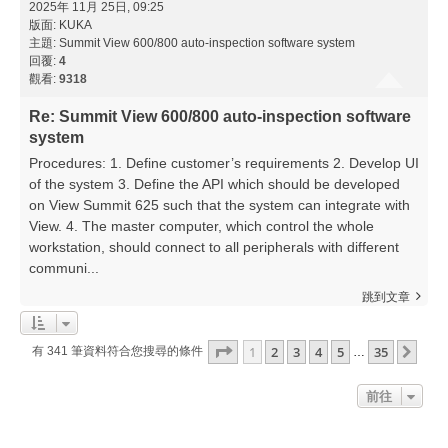
2025年 11月 25日, 09:25
版面:
KUKA
主題:
Summit View 600/800 auto-inspection software system
回覆:
4
觀看:
9318
Re: Summit View 600/800 auto-inspection software
system
Procedures: 1. Define customer’s requirements 2. Develop UI
of the system 3. Define the API which should be developed
on View Summit 625 such that the system can integrate with
View. 4. The master computer, which control the whole
workstation, should connect to all peripherals with different
communi...
跳到文章
第
1
頁 (共
35
頁)
1
2
3
4
5
35
下一
有 341 筆資料符合您搜尋的條件
…
前往