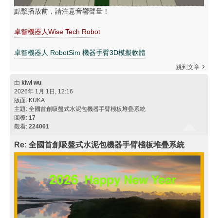
點擊播放前，請注意音響聲量！
卓智機器人Wise Tech Robot
卓智機器人 RobotSim 機器手臂3D模擬軟體
跳到文章
由
kiwi wu
2026年 1月 1日, 12:16
版面:
KUKA
主題:
全國首創吸盤式水泥包機器手臂棧板堆疊系統
回覆:
17
觀看:
224061
Re: 全國首創吸盤式水泥包機器手臂棧板堆疊系統