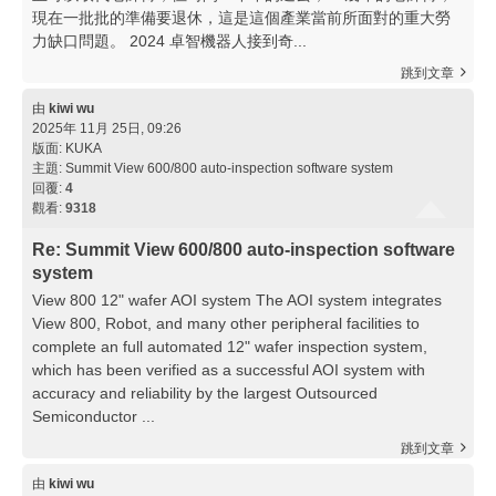
現在一批批的準備要退休，這是這個產業當前所面對的重大勞
力缺口問題。 2024 卓智機器人接到奇...
跳到文章
由
kiwi wu
2025年 11月 25日, 09:26
版面:
KUKA
主題:
Summit View 600/800 auto-inspection software system
回覆:
4
觀看:
9318
Re: Summit View 600/800 auto-inspection software
system
View 800 12" wafer AOI system The AOI system integrates
View 800, Robot, and many other peripheral facilities to
complete an full automated 12" wafer inspection system,
which has been verified as a successful AOI system with
accuracy and reliability by the largest Outsourced
Semiconductor ...
跳到文章
由
kiwi wu