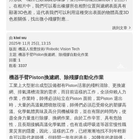
。在相片中，我們可以看出橡膠所在相對位置與濾網表面具有
顯著3D色差，這代表我們可以利用這種突出表面的物體高度3D
色差關係，找出微小殘膠對應...
跳到文章
由
kiwi wu
2025年 11月 25日, 13:15
版面:
機器人視覺技術/ Robotic Vision Tech
主題:
機器手臂Piston換濾網、除殘膠自動化作業
回覆:
1
觀看:
3337
機器手臂Piston換濾網、除殘膠自動化作業
工業上大型射出成型設備都有Piston活塞的殘料清除、更換濾
網、排氣溝槽清潔的需求，而目前這樣的工作，全須仰賴人力
作業，作業時，師傅必須站立在Piston 面前，當Piston 退出
時，大量的高溫氣體噴散現場，師傅們必須忍受熔化的塑膠高
溫、化學氣體異味及高分貝機械噪音，並在有限的時間內，使
盡全身力量進行除膠、換網作業。由於工作辛苦、具有危險
性，且長期接觸高溫化學氣體，也有造成呼吸道等器官慢性職
業災害的隱憂，因此，這樣的工作，已經漸漸地找不到年輕新
血可以取代老師傅，但時間一年年的過去，30幾年的老師傅，