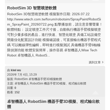
RobotSim 3D 智慧噴塗軟體
RobotSim 3D智慧噴塗軟體 模擬製作日期: 2026.07.22
http://www.wtech.com.tw/forum/robotsim/SprayPaint/RobotSi
m_SprayPaint_20260722.png 點擊播放前，請注意音響聲量！
軟體特點： 設定噴塗工件尺寸後，自動執行機器手臂模擬噴塗
可對少量多樣的產品，進行快速、智慧化噴塗 具備工站設備空
間最佳化配置設計功能 模擬確認後，可直接輸出機器手臂程式
碼 可以離線彈性編輯，即時進行模擬測試 具備機器手臂6軸極
限偵測功能 軟體安裝簡單，操作容易 卓智機器人Wise Tech
Robot 卓智機器人 RobotS...
跳到文章
由
kiwi wu
2026年 7月 4日, 15:29
版面:
RobotSim 卓智機器手臂3D模擬軟體
主題:
卓智機器人 RobotSim 機器手臂3D模擬、程式輸出軟體
回覆:
0
觀看:
152
卓智機器人 RobotSim 機器手臂3D模擬、程式輸出軟
體