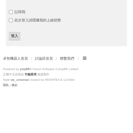
記得我
此次登入請隱藏我的上線狀態
卓智機器人首頁
討論區首頁
聯繫我們
Powered by
phpBB
® Forum Software © phpBB Limited
正體中文語系由
竹貓星球
維護製作
Style
we_universal
created by INVENTEA & v12mike
隱私
|
條款