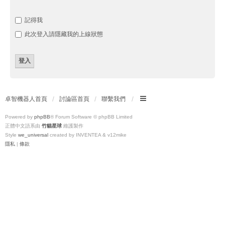
記得我
此次登入請隱藏我的上線狀態
卓智機器人首頁
討論區首頁
聯繫我們
Powered by
phpBB
® Forum Software © phpBB Limited
正體中文語系由
竹貓星球
維護製作
Style
we_universal
created by INVENTEA & v12mike
隱私
|
條款