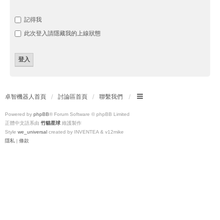
記得我
此次登入請隱藏我的上線狀態
卓智機器人首頁
討論區首頁
聯繫我們
Powered by
phpBB
® Forum Software © phpBB Limited
正體中文語系由
竹貓星球
維護製作
Style
we_universal
created by INVENTEA & v12mike
隱私
|
條款