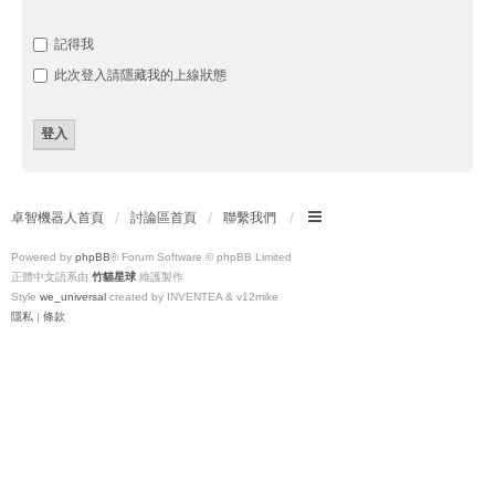
記得我
此次登入請隱藏我的上線狀態
卓智機器人首頁
討論區首頁
聯繫我們
Powered by
phpBB
® Forum Software © phpBB Limited
正體中文語系由
竹貓星球
維護製作
Style
we_universal
created by INVENTEA & v12mike
隱私
|
條款