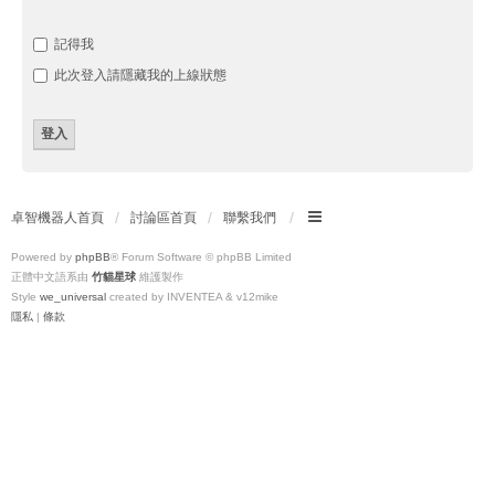
記得我
此次登入請隱藏我的上線狀態
卓智機器人首頁
討論區首頁
聯繫我們
Powered by
phpBB
® Forum Software © phpBB Limited
正體中文語系由
竹貓星球
維護製作
Style
we_universal
created by INVENTEA & v12mike
隱私
|
條款