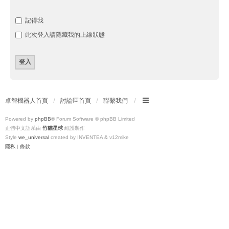
記得我
此次登入請隱藏我的上線狀態
卓智機器人首頁
討論區首頁
聯繫我們
Powered by
phpBB
® Forum Software © phpBB Limited
正體中文語系由
竹貓星球
維護製作
Style
we_universal
created by INVENTEA & v12mike
隱私
|
條款