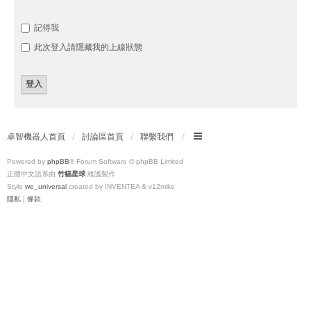
記得我
此次登入請隱藏我的上線狀態
卓智機器人首頁
討論區首頁
聯繫我們
Powered by
phpBB
® Forum Software © phpBB Limited
正體中文語系由
竹貓星球
維護製作
Style
we_universal
created by INVENTEA & v12mike
隱私
|
條款