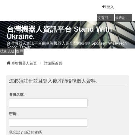
登入
沒有回覆的主題
最近討論的主題
台灣機器人資訊平台 Stand With
Ukraine.
台灣機器人資訊平台由卓智機器人完全贊助提供/ Sponser: Wise-Tech
Robot, Taiwan
技術支援
搜尋
卓智機器人首頁
討論區首頁
您必須註冊並且登入後才能檢視個人資料。
會員名稱:
密碼:
我忘記了自己的密碼