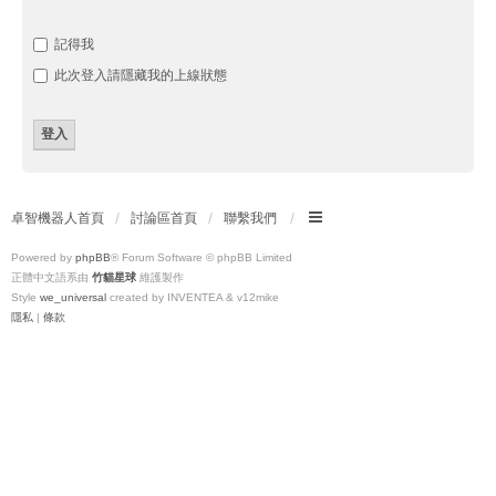
記得我
此次登入請隱藏我的上線狀態
卓智機器人首頁
討論區首頁
聯繫我們
Powered by
phpBB
® Forum Software © phpBB Limited
正體中文語系由
竹貓星球
維護製作
Style
we_universal
created by INVENTEA & v12mike
隱私
|
條款