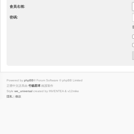
會員名稱:
密碼:
Powered by
phpBB
® Forum Software © phpBB Limited
正體中文語系由
竹貓星球
維護製作
Style
we_universal
created by INVENTEA & v12mike
隱私
|
條款