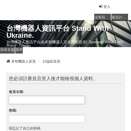
登入
沒有回覆的主題
最近討論的主題
台灣機器人資訊平台 Stand With
Ukraine.
台灣機器人資訊平台由卓智機器人完全贊助提供/ Sponser: Wise-Tech
Robot, Taiwan
技術支援
搜尋
卓智機器人首頁
討論區首頁
您必須註冊並且登入後才能檢視個人資料。
會員名稱:
密碼:
我忘記了自己的密碼