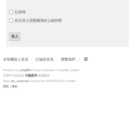
記得我
此次登入請隱藏我的上線狀態
卓智機器人首頁
討論區首頁
聯繫我們
Powered by
phpBB
® Forum Software © phpBB Limited
正體中文語系由
竹貓星球
維護製作
Style
we_universal
created by INVENTEA & v12mike
隱私
|
條款