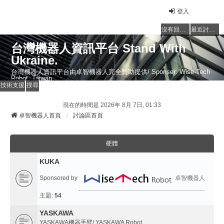
登入
沒有回覆的主題
最近討論的主題
台灣機器人資訊平台 Stand With
Ukraine.
台灣機器人資訊平台由卓智機器人完全贊助提供/ Sponser: Wise-Tech
Robot, Taiwan
技術支援
搜尋
現在的時間是 2026年 8月 7日, 01:33
卓智機器人首頁
討論區首頁
硬體
KUKA
Sponsored by
卓智機器人
主題:
54
YASKAWA
YASKAWA機器手臂/ YASKAWA Robot