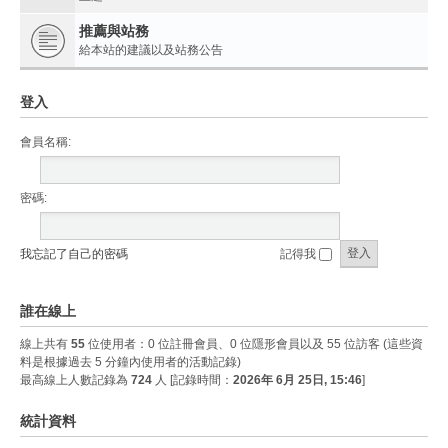
推薦與站務
給本站的建議以及站務公告
登入
會員名稱:
密碼:
我忘記了自己的密碼
記得我
誰在線上
線上共有
55
位使用者：0 位註冊會員、0 位隱形會員以及 55 位訪客 (這些資
料是根據過去 5 分鐘內使用者的活動記錄)
最高線上人數記錄為
724
人 [記錄時間：
2026年 6月 25日, 15:46
]
統計資料