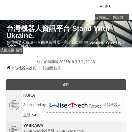
登入
沒有回覆的主題
最近討論的主題
台灣機器人資訊平台 Stand With
Ukraine.
台灣機器人資訊平台由卓智機器人完全贊助提供/ Sponser: Wise-Tech
Robot, Taiwan
技術支援
搜尋
現在的時間是 2026年 8月 7日, 21:18
卓智機器人首頁
討論區首頁
硬體
KUKA
Sponsored by
卓智機器人
主題:
54
YASKAWA
YASKAWA機器手臂/ YASKAWA Robot