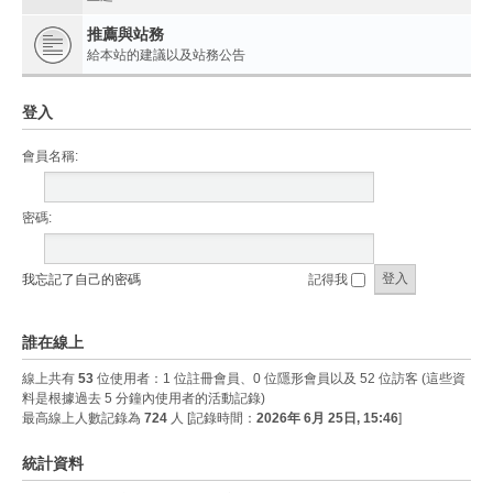
推薦與站務
給本站的建議以及站務公告
登入
會員名稱:
密碼:
我忘記了自己的密碼
記得我
誰在線上
線上共有
53
位使用者：1 位註冊會員、0 位隱形會員以及 52 位訪客 (這些資
料是根據過去 5 分鐘內使用者的活動記錄)
最高線上人數記錄為
724
人 [記錄時間：
2026年 6月 25日, 15:46
]
統計資料